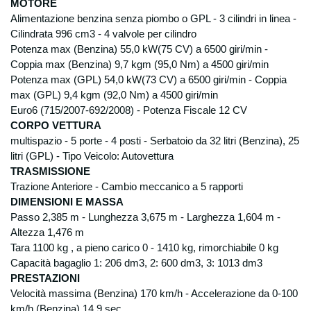
M
OTORE
Alimentazione benzina senza piombo o GPL - 3 cilindri in linea -
Cilindrata 996 cm3 - 4 valvole per cilindro
Potenza max (Benzina) 55,0 kW(75 CV) a 6500 giri/min -
Coppia max (Benzina) 9,7 kgm (95,0 Nm) a 4500 giri/min
Potenza max (GPL) 54,0 kW(73 CV) a 6500 giri/min - Coppia
max (GPL) 9,4 kgm (92,0 Nm) a 4500 giri/min
Euro6 (715/2007-692/2008) - Potenza Fiscale 12 CV
CORPO VETTURA
multispazio - 5 porte - 4 posti - Serbatoio da 32 litri (Benzina), 25
litri (GPL) - Tipo Veicolo: Autovettura
TRASMISSIONE
Trazione Anteriore - Cambio meccanico a 5 rapporti
DIMENSIONI E MASSA
Passo 2,385 m - Lunghezza 3,675 m - Larghezza 1,604 m -
Altezza 1,476 m
Tara 1100 kg , a pieno carico 0 - 1410 kg, rimorchiabile 0 kg
Capacità bagaglio 1: 206 dm3, 2: 600 dm3, 3: 1013 dm3
PRESTAZIONI
Velocità massima (Benzina) 170 km/h - Accelerazione da 0-100
km/h (Benzina) 14,9 sec