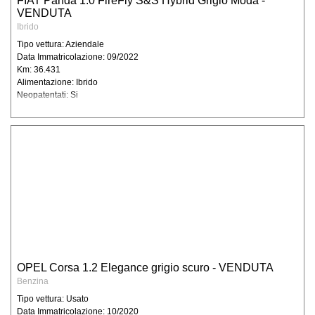
FIAT Panda 1.0 FireFly S&S Hybrid Grigio Moda -
modalità di trattamento dei dati personali dei
VENDUTA
clienti e/o consumatori, ai soggetti cui
Ibrido
possono essere comunicati e dei diritti da
Tipo vettura: Aziendale
tutelare in relazione alla gestione dei dati
Data Immatricolazione: 09/2022
personali. Raccolta dati personali funzionale
Km: 36.431
Alimentazione: Ibrido
alla fruizione dei nostri prodotti e/o servizi e
Neopatentati: Si
per poter rispondere alle sue richieste (di
Prezzo promo con Rottamazione
informazioni, di preventivi, aggiornamenti
ecc..) Degidio Auto srl necessita di
raccogliere alcuni suoi dati personali: dati
anagrafici, indirizzi e nominativi, recapiti
telefonici, indirizzi e-mail, codice fiscale,
partita IVA, dati bancari.
Possono essere raccolti ed archiviati anche
dati relativi alle offerte emesse (anche se
non accettate), agli ordini stipulati, nonché
eventuali informazioni generali relative alla
sua organizzazione ed attività. Per
OPEL Corsa 1.2 Elegance grigio scuro - VENDUTA
l’ottenimento delle finalità sotto riportate non
Benzina
è necessaria l’acquisizione di dati personali
Tipo vettura: Usato
che il D.lgs 196 qualifica come “sensibili”.
Data Immatricolazione: 10/2020