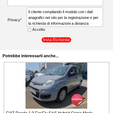
Il cliente compilando il modulo con i dati
anagrafici nel sito per la registrazione e per
Privacy
*
la richiesta di informazioni a distanza
autorizza la Degidio Auto srl a comunicare i
Accetto
dati anagrafici non sensibili (residenza,
recapito telefonico) ai corrieri di fiducia
utilizzati per la consegna dei beni acquistati
in modo da poter procedere al recapito
Potrebbe interessarti anche...
presso il proprio indirizzo.
I dati personali sono raccolti esclusivamente
registrare il cliente ed attivare tutte le
procedure per l'esecuzione del contratto e le
relative comunicazioni a riguardo; tali dati
potranno essere esibiti soltanto su richiesta
della autorità giudiziaria per eventuali
controlli. Privacy Ai sensi dell’art. 13 del
D.Lgs. 196/2003 Degidio Auto srl in qualità di
Titolare del trattamento dei dati, è tenuta a
fornire chiarimenti in relazione alle finalità e