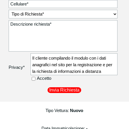
Il cliente compilando il modulo con i dati
anagrafici nel sito per la registrazione e per
Privacy
*
la richiesta di informazioni a distanza
autorizza la Degidio Auto srl a comunicare i
Accetto
dati anagrafici non sensibili (residenza,
recapito telefonico) ai corrieri di fiducia
utilizzati per la consegna dei beni acquistati
in modo da poter procedere al recapito
Tipo Vettura:
Nuovo
presso il proprio indirizzo.
I dati personali sono raccolti esclusivamente
registrare il cliente ed attivare tutte le
Data Immatricolazione:
-