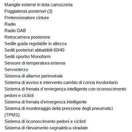
Il conferimento dei vostri dati personali è
Maniglie esterne in tinta carrozzeria
facoltativo, ma un rifiuto in tal senso
Poggiatesta posteriori (3)
comporta l’impossibilità per la Degidio Auto
Pretensionatore cinture
srl. di poter dar corso alle sue richieste di
Radio
preventivo, di offerta o informazione di
Radio DAB
emissione di ordini e contratti, così come
Retrocamera posteriore
riportato nell'informativa “finalità”. Il
Sedile guida regolabile in altezza
conferimento di dati è necessario per
Sedili posteriori abbattibili 60/40
adempiere ad obblighi di legge commessi
con le finalità indicate ai punti precedenti è
Sedili sportivi Monoform
obbligatoria. Il personale dipendente
Sensore di temperatura esterna
autorizzato, esclusivamente in relazione alle
Servosterzo
mansioni da loro svolte ed alle finalità sopra
Sistema di allarme perimetrale
espresse, e dunque in qualità di incaricati
Sistema di avviso e intervento cambio di corsia involontario
e/o Responsabili del trattamento, può
Sistema di frenata d`emergenza intelligente con riconoscimento
accedere ai vostri dati personali e può venire
pedoni e ciclisti
a conoscenza dei vostri dati personali,.
Sistema di frenata d'emergenza intelligente
Potranno inoltre venire a conoscenza dei
Sistema di monitoraggio della pressione degli pneumatici
vostri dati personali alcune specifiche
(TPMS)
categorie di soggetti esterni alla nostra
Sistema di riconoscimento pedoni e ciclisti
azienda, sempre per finalità connesse con
Sistema di rilevamento segnaletica stradale
l’esecuzione degli obblighi derivanti dai