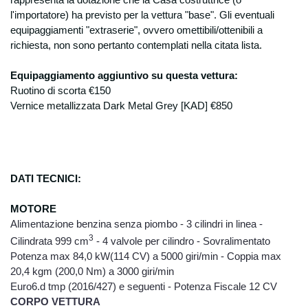
rappresenta la dotazione che la Casa costruttrice (o
diritti previsti dall’ art. 7 della D.Lgs.
l'importatore) ha previsto per la
vettura "base". Gli eventuali
196/2003 il cui testo completo, relativo ai
equipaggiamenti "extraserie", ovvero omettibili/ottenibili a
diritti dell’interessato, è disponibile sul sito
richiesta, non sono pertanto contemplati nella citata lista.
www.garanteprivacy.it. Titolare del
trattamento dei dati Il Titolare del trattamento
Equipaggiam
ento aggiuntivo su questa vettura:
dei dati a cui è possibile rivolgersi per
Ruotino di scorta €150
l’esercizio dei diritti di cui al punto
Vernice metallizzata Dark Metal Grey [KAD] €850
precedente è: Degidio Auto srl. - 00065
Fiano Romano (RM), e-mail
info@degidioauto.it L'ottenimento della
cancellazione dei propri dati personali è
subordinato all'invio di una comunicazione
DATI TECNICI:
scritta alla sede della società.
MOT
ORE
Alimentazione benzina senza piombo - 3 cilindri in linea -
3
Cilindrata 999 cm
- 4 valvole per cilindro - Sovralimentato
Potenza max 84,0 kW(114 CV) a 5000 giri/min - Coppia max
20,4 kgm (200,0 Nm) a 3000 giri/min
Euro6.d tmp (2016/427) e seguenti - Potenza Fiscale 12 CV
CORPO VETTURA