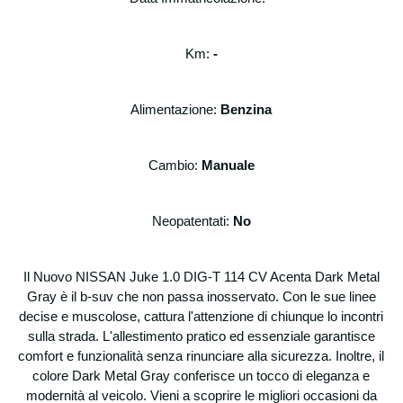
procedure per l'esecuzione del contratto e le
relative comunicazioni a riguardo; tali dati
potranno essere esibiti soltanto su richiesta
Km:
-
della autorità giudiziaria per eventuali
controlli. Privacy Ai sensi dell’art. 13 del
D.Lgs. 196/2003 Degidio Auto srl in qualità di
Alimentazione:
Benzina
Titolare del trattamento dei dati, è tenuta a
fornire chiarimenti in relazione alle finalità e
modalità di trattamento dei dati personali dei
Cambio:
Manuale
clienti e/o consumatori, ai soggetti cui
possono essere comunicati e dei diritti da
tutelare in relazione alla gestione dei dati
Neopatentati:
No
personali. Raccolta dati personali funzionale
alla fruizione dei nostri prodotti e/o servizi e
per poter rispondere alle sue richieste (di
Il Nuovo NISSAN Juke 1.0 DIG-T 114 CV Acenta Dark Metal
informazioni, di preventivi, aggiornamenti
Gray è il b-suv che non passa inosservato. Con le sue linee
ecc..) Degidio Auto srl necessita di
decise e muscolose, cattura l'attenzione di chiunque lo incontri
raccogliere alcuni suoi dati personali: dati
sulla strada. L'allestimento pratico ed essenziale garantisce
anagrafici, indirizzi e nominativi, recapiti
comfort e funzionalità senza rinunciare alla sicurezza. Inoltre, il
telefonici, indirizzi e-mail, codice fiscale,
colore Dark Metal Gray conferisce un tocco di eleganza e
partita IVA, dati bancari.
modernità al veicolo. Vieni a scoprire le migliori occasioni da
Possono essere raccolti ed archiviati anche