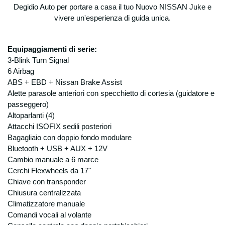
Degidio Auto per portare a casa il tuo Nuovo NISSAN Juke e
dati relativi alle offerte emesse (anche se
vivere un'esperienza di guida unica.
non accettate), agli ordini stipulati, nonché
eventuali informazioni generali relative alla
sua organizzazione ed attività. Per
Equipaggiamenti di serie:
l’ottenimento delle finalità sotto riportate non
3-Blink Turn Signal
è necessaria l’acquisizione di dati personali
6 Airbag
che il D.lgs 196 qualifica come “sensibili”.
Finalità
ABS + EBD + Nissan Brake Assist
i dati personali sono raccolti e trattati per
Alette parasole anteriori con specchietto di cortesia (guidatore e
poter rispondere alle vostre richieste,
passeggero)
presenti e future, di informazioni sui nostri
Altoparlanti (4)
prodotti e/o servizi ed in generale per
Attacchi ISOFIX sedili posteriori
evadere ogni informazione e specifico
Bagagliaio con doppio fondo modulare
ordine/contratto;
Bluetooth + USB + AUX + 12V
per l’esecuzione degli obblighi e degli
Cambio manuale a 6 marce
adempimenti amministrativi, fiscali, contabili,
Cerchi Flexwheels da 17"
etc derivanti dai contratti stipulati, nonché
Chiave con transponder
disposti dalla legislazione vigente, da
Chiusura centralizzata
regolamenti e dalla normativa comunitaria,
Climatizzatore manuale
nonché da disposizioni impartite da autorità
Comandi vocali al volante
a ciò legittimate e da organi di vigilanza e