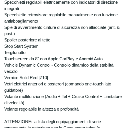
Specchietti regolabili elettricamente con indicatori di direzione
contratti con voi stipulati o con gli obblighi
integrati
previsti da leggi, regolamenti, come ad
Specchietto retrovisore regolabile manualmente con funzione
esempio: studi di commercialisti, centri
antiabbagliamento
elaborazioni dati amministrativi e contabili in
Spie di avvertimento cinture di sicurezza non allacciate (ant. &
relazione alla tenuta delle scritture
post.)
societarie, istituti finanziari, assicurativi
Spoiler posteriore al tetto
società di manutenzione hardware e
Stop Start System
software, in relazioni alle necessarie
Tergilunotto
manutenzioni, soggetti esterni che svolgono
funzioni connesse all’esecuzione del
Touchscreen da 8" con Apple CarPlay e Android Auto
contratto (ex:trasportatori). I vostri dati
Vehicle Dynamic Control - Controllo dinamico della stabilità
personali potranno inoltre essere comunicati
veicolo
a soggetti ai quali la facoltà di accedere ai
Vernice Solid Red [Z10]
dati stessi sia accordata da disposizioni di
Vetri elettrici anteriori e posterori (comando one-touch lato
legge o regolamentari. Non è prevista
guidatore)
nessuna forma di diffusione generalizzata
Volante multifunzione (Audio + Tel + Cruise Control + Limitatore
dei vostri dati. Diritti di cui all’ art.7 del D.Lgs.
di velocità)
196/2003 Ai clienti è altresì riconosciuto il
Volante regolabile in altezza e profondità
diritto di conoscenza, cancellazione, rettifica,
aggiornamento, integrazione e opposizione
ATTENZIONE: la lista degli equipaggiamenti di serie
al trattamento dei dati stessi nonché altri