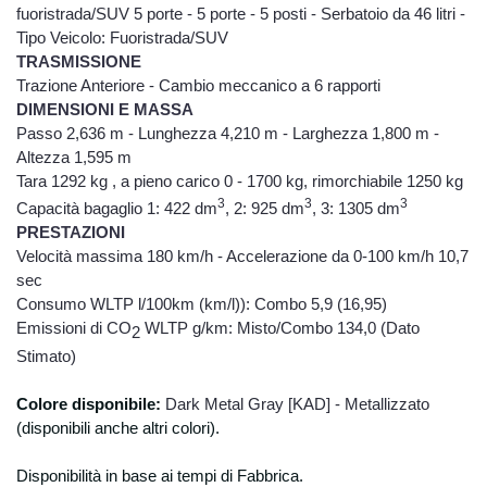
fuoristrada/SUV 5 porte - 5 porte - 5 posti - Serbatoio da 46 litri -
Tipo Veicolo: Fuoristrada/SUV
TRASMISSIONE
Trazione Anteriore - Cambio meccanico a 6 rapporti
DIMENSIONI E MASSA
Passo 2,636 m - Lunghezza 4,210 m - Larghezza 1,800 m -
Altezza 1,595 m
Tara 1292 kg , a pieno carico 0 - 1700 kg, rimorchiabile 1250 kg
3
3
3
Capacità bagaglio 1: 422 dm
, 2: 925 dm
, 3: 1305 dm
PRESTA
ZIONI
Velocità massima 180 km/h - Accelerazione da 0-100 km/h 10,7
sec
Consumo WLTP l/100km (km/l)): Combo 5,9 (16,95)
Emissioni di CO
WLTP g/km: Misto/Combo 134,0 (Dato
2
Stimato)
Colore dispon
ibile:
Dark Metal Gray [KAD] - Metallizzato
(disponibili anche altri colori).
Disponibilità in base ai tempi di Fabbrica.