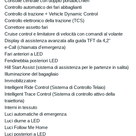
Consolle centrale con doppio portabicchieri
controllo; In base all’ art. 24, comma b del
Controllo automatico dei fari abbaglianti
D.lgs 196, per le finalità sopra espresse non
Controllo di trazione + Vehicle Dynamic Control
è necessario il vostro consenso, in quanto il
Controllo elettronico della trazione (TCS)
trattamento dei dati viene effettuato per
Correttore assetto fari
“eseguire obblighi derivanti da un contratto
Cruise control e limitatore di velocità con comandi al volante
del quale è parte l’interessato o per
Display di assistenza avanzata alla guida TFT da 4,2''
adempiere, prima della conclusione dei
e-Call (chiamata d'emergenza)
contratto, a specifiche richieste
dell’interessato”, e per “adempiere ad un
Fari anteriori a LED
obbligo previsto dalla legge, da un
Fendinebbia posteriori LED
regolamento o dalla normativa comunitaria”.
Hill Start Assist (sistema di assistenza per le partenze in salita)
Modalità di trattamento
Illuminazione del bagagliaio
I dati verranno trattati sia con modalità
Immobilizzatore
manuali che informatiche con l’ausilio di
Intelligent Ride Control (Sistema di Controllo Telaio)
strumenti elettronici e memorizzati sia su
Intelligent Trace Control (Sistema di controllo attivo della
supporti informatici che su supporti cartacei
traiettoria)
che su ogni altro tipo di supporto idoneo, nel
Interni in tessuto
rispetto delle misure minime di sicurezza ai
Luci automatiche di emergenza
sensi del Disciplinare Tecnico in materia di
Luci diurne a LED
misure minime di sicurezza, Allegato B del
Luci Follow Me Home
D.lgs. n. 196/2003. Natura del conferimento
Luci posteriori a LED