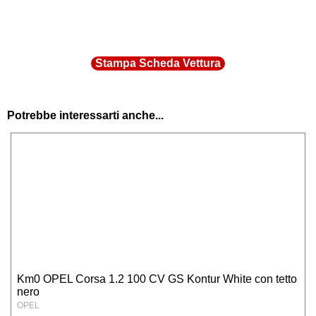
società di manutenzione hardware e
software, in relazioni alle necessarie
manutenzioni, soggetti esterni che svolgono
funzioni connesse all’esecuzione del
Stampa Scheda Vettura
contratto (ex:trasportatori). I vostri dati
personali potranno inoltre essere comunicati
a soggetti ai quali la facoltà di accedere ai
dati stessi sia accordata da disposizioni di
Potrebbe interessarti anche...
legge o regolamentari. Non è prevista
nessuna forma di diffusione generalizzata
dei vostri dati. Diritti di cui all’ art.7 del D.Lgs.
196/2003 Ai clienti è altresì riconosciuto il
diritto di conoscenza, cancellazione, rettifica,
aggiornamento, integrazione e opposizione
al trattamento dei dati stessi nonché altri
diritti previsti dall’ art. 7 della D.Lgs.
196/2003 il cui testo completo, relativo ai
diritti dell’interessato, è disponibile sul sito
www.garanteprivacy.it. Titolare del
Km0 OPEL Corsa 1.2 100 CV GS Kontur White con tetto
nero
trattamento dei dati Il Titolare del trattamento
OPEL
dei dati a cui è possibile rivolgersi per