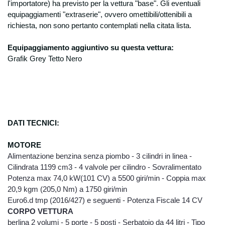
l'importatore) ha previsto per la
vettura "base". Gli eventuali
adempiere, prima della conclusione dei
equipaggiamenti "extraserie", ovvero omettibili/ottenibili a
contratto, a specifiche richieste
dell’interessato”, e per “adempiere ad un
richiesta, non sono pertanto contemplati nella citata lista.
obbligo previsto dalla legge, da un
regolamento o dalla normativa comunitaria”.
Equipaggiamento aggiuntivo su questa vettura:
Modalità di trattamento
Grafik Grey Tetto Nero
I dati verranno trattati sia con modalità
manuali che informatiche con l’ausilio di
strumenti elettronici e memorizzati sia su
supporti informatici che su supporti cartacei
che su ogni altro tipo di supporto idoneo, nel
rispetto delle misure minime di sicurezza ai
DATI TECNICI:
sensi del Disciplinare Tecnico in materia di
misure minime di sicurezza, Allegato B del
MOTORE
D.lgs. n. 196/2003. Natura del conferimento
Alimentazione benzina senza piombo - 3 cilindri in linea -
Il conferimento dei vostri dati personali è
Cilindrata 1199 cm3 - 4 valvole per cilindro - Sovralimentato
facoltativo, ma un rifiuto in tal senso
Potenza max 74,0 kW(101 CV) a 5500 giri/min - Coppia max
comporta l’impossibilità per la Degidio Auto
20,9 kgm (205,0 Nm) a 1750 giri/min
srl. di poter dar corso alle sue richieste di
Euro6.d tmp (2016/427) e seguenti - Potenza Fiscale 14 CV
preventivo, di offerta o informazione di
CORPO VETTURA
emissione di ordini e contratti, così come
berlina 2 volumi - 5 porte - 5 posti - Serbatoio da 44 litri - Tipo