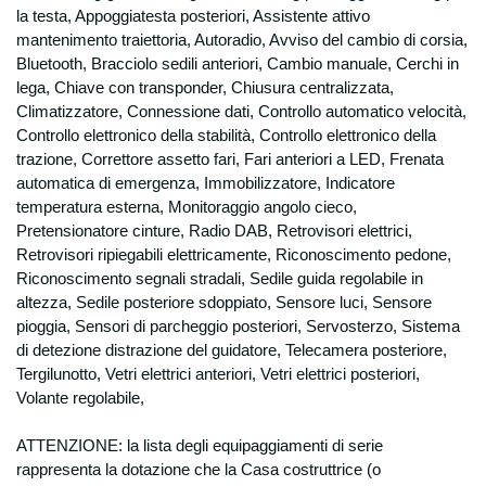
la testa, Appoggiatesta posteriori, Assistente attivo
che il D.lgs 196 qualifica come “sensibili”.
Finalità
mantenimento traiettoria, Autoradio, Avviso del cambio di corsia,
i dati personali sono raccolti e trattati per
Bluetooth, Bracciolo sedili anteriori, Cambio manuale, Cerchi in
poter rispondere alle vostre richieste,
lega, Chiave con transponder, Chiusura centralizzata,
presenti e future, di informazioni sui nostri
Climatizzatore, Connessione dati, Controllo automatico velocità,
prodotti e/o servizi ed in generale per
Controllo elettronico della stabilità, Controllo elettronico della
evadere ogni informazione e specifico
trazione, Correttore assetto fari, Fari anteriori a LED, Frenata
ordine/contratto;
automatica di emergenza, Immobilizzatore, Indicatore
per l’esecuzione degli obblighi e degli
temperatura esterna, Monitoraggio angolo cieco,
adempimenti amministrativi, fiscali, contabili,
Pretensionatore cinture, Radio DAB, Retrovisori elettrici,
etc derivanti dai contratti stipulati, nonché
Retrovisori ripiegabili elettricamente, Riconoscimento pedone,
disposti dalla legislazione vigente, da
Riconoscimento segnali stradali, Sedile guida regolabile in
regolamenti e dalla normativa comunitaria,
altezza, Sedile posteriore sdoppiato, Sensore luci, Sensore
nonché da disposizioni impartite da autorità
pioggia, Sensori di parcheggio posteriori, Servosterzo, Sistema
a ciò legittimate e da organi di vigilanza e
di detezione distrazione del guidatore, Telecamera posteriore,
controllo; In base all’ art. 24, comma b del
Tergilunotto, Vetri elettrici anteriori, Vetri elettrici posteriori,
D.lgs 196, per le finalità sopra espresse non
Volante regolabile,
è necessario il vostro consenso, in quanto il
trattamento dei dati viene effettuato per
ATTENZIONE: la lista degli equipaggiamenti di serie
“eseguire obblighi derivanti da un contratto
rappresenta la dotazione che la Casa costruttrice (o
del quale è parte l’interessato o per