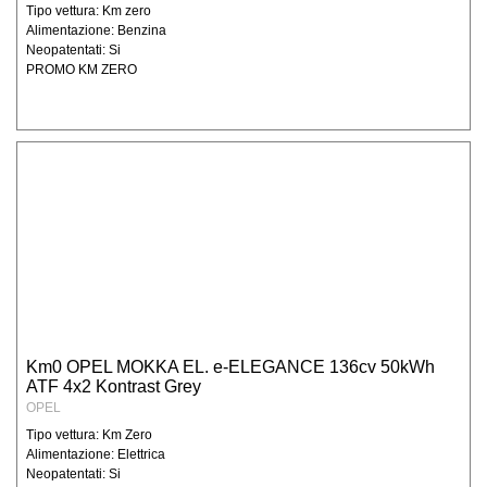
l’esercizio dei diritti di cui al punto
Tipo vettura: Km zero
Alimentazione: Benzina
precedente è: Degidio Auto srl. - 00065
Neopatentati: Si
Fiano Romano (RM), e-mail
PROMO KM ZERO
info@degidioauto.it L'ottenimento della
cancellazione dei propri dati personali è
subordinato all'invio di una comunicazione
scritta alla sede della società.
Km0 OPEL MOKKA EL. e-ELEGANCE 136cv 50kWh
ATF 4x2 Kontrast Grey
OPEL
Tipo vettura: Km Zero
Alimentazione: Elettrica
Neopatentati: Si