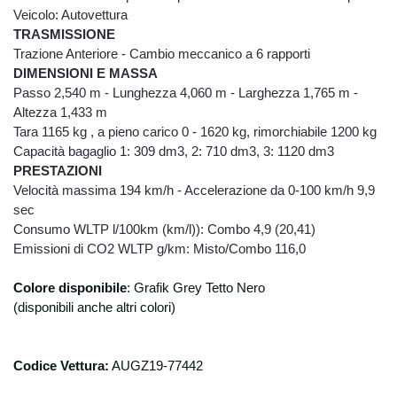
riportato nell'informativa “finalità”. Il
Veicolo: Autovettura
conferimento di dati è necessario per
TRASMISSIONE
adempiere ad obblighi di legge commessi
Trazione Anteriore - Cambio meccanico a 6 rapporti
con le finalità indicate ai punti precedenti è
DIMENSIONI E MASSA
obbligatoria. Il personale dipendente
Passo 2,540 m - Lunghezza 4,060 m - Larghezza 1,765 m -
autorizzato, esclusivamente in relazione alle
Altezza 1,433 m
mansioni da loro svolte ed alle finalità sopra
espresse, e dunque in qualità di incaricati
Tara 1165 kg , a pieno carico 0 - 1620 kg, rimorchiabile 1200 kg
e/o Responsabili del trattamento, può
Capacità bagaglio 1: 309 dm3, 2: 710 dm3, 3: 1120 dm3
accedere ai vostri dati personali e può venire
PRESTAZIONI
a conoscenza dei vostri dati personali,.
Velocità massima 194 km/h - Accelerazione da 0-100 km/h 9,9
Potranno inoltre venire a conoscenza dei
sec
vostri dati personali alcune specifiche
Consumo WLTP l/100km (km/l)): Combo 4,9 (20,41)
categorie di soggetti esterni alla nostra
Emissioni di CO2 WLTP g/km: Misto/Combo 116,0
azienda, sempre per finalità connesse con
l’esecuzione degli obblighi derivanti dai
Colore disponibile
:
Grafik Grey Tetto Nero
contratti con voi stipulati o con gli obblighi
(disponibili anche altri colori)
previsti da leggi, regolamenti, come ad
esempio: studi di commercialisti, centri
elaborazioni dati amministrativi e contabili in
Codice Vettura:
AUGZ19-
77442
relazione alla tenuta delle scritture
societarie, istituti finanziari, assicurativi