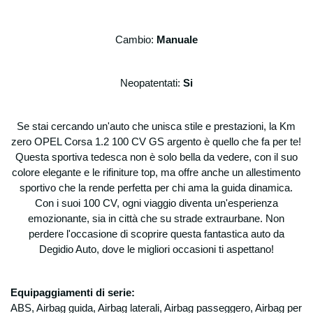
Titolare del trattamento dei dati, è tenuta a
fornire chiarimenti in relazione alle finalità e
modalità di trattamento dei dati personali dei
Cambio:
Manuale
clienti e/o consumatori, ai soggetti cui
possono essere comunicati e dei diritti da
tutelare in relazione alla gestione dei dati
Neopatentati:
Si
personali. Raccolta dati personali funzionale
alla fruizione dei nostri prodotti e/o servizi e
per poter rispondere alle sue richieste (di
Se stai cercando un'auto che unisca stile e prestazioni, la Km
informazioni, di preventivi, aggiornamenti
zero OPEL Corsa 1.2 100 CV GS argento è quello che fa per te!
ecc..) Degidio Auto srl necessita di
Questa sportiva tedesca non è solo bella da vedere, con il suo
raccogliere alcuni suoi dati personali: dati
colore elegante e le rifiniture top, ma offre anche un allestimento
anagrafici, indirizzi e nominativi, recapiti
sportivo che la rende perfetta per chi ama la guida dinamica.
telefonici, indirizzi e-mail, codice fiscale,
Con i suoi 100 CV, ogni viaggio diventa un'esperienza
partita IVA, dati bancari.
emozionante, sia in città che su strade extraurbane. Non
Possono essere raccolti ed archiviati anche
perdere l'occasione di scoprire questa fantastica auto da
dati relativi alle offerte emesse (anche se
Degidio Auto, dove le migliori occasioni ti aspettano!
non accettate), agli ordini stipulati, nonché
eventuali informazioni generali relative alla
sua organizzazione ed attività. Per
Equipaggiamenti di serie:
l’ottenimento delle finalità sotto riportate non
ABS, Airbag guida, Airbag laterali, Airbag passeggero, Airbag per
è necessaria l’acquisizione di dati personali